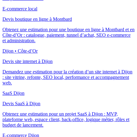
E-commerce local
Devis boutique en ligne à Montbard
Obtenez une estimation pour une boutique en ligne à Montbard et en
Côte-d’Or : catalogue, paiement, tunnel d’achat, SEO e-commerce
et administration.
Dijon • Côte-d’Or
Devis site internet à Dijon
Demandez une estimation pour la création d’un site internet à Dijon
: site vitrine, refonte, SEO local, performance et accompagnement
web.
SaaS Dijon
Devis SaaS à Dijon
Obtenez une estimation pour un projet SaaS à Dijon : MVP,
plateforme web, espace client, back-office, logique métier, rôles et
budget de lancement.
E-commerce Dijon