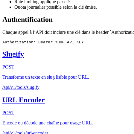
Rate limiting appliqué par clé.
Quota journalier possible selon la clé émise.
Authentification
Chaque appel à l’API doit inclure une clé dans le header `Authorizati
Authorization: Bearer YOUR_API_KEY
Slugify
POST
Transforme un texte en slug lisible pour URL.
/api/v1/tools/slugify
URL Encoder
POST
Encode ou décode une chaîne pour usage URL.
/api/v1/tools/url-encoder