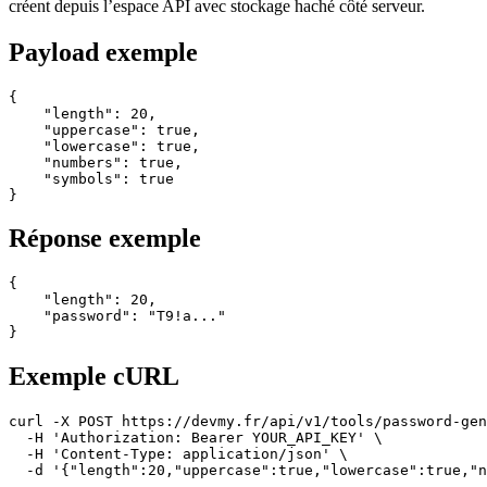
créent depuis l’espace API avec stockage haché côté serveur.
Payload exemple
{

    "length": 20,

    "uppercase": true,

    "lowercase": true,

    "numbers": true,

    "symbols": true

}
Réponse exemple
{

    "length": 20,

    "password": "T9!a..."

}
Exemple cURL
curl -X POST https://devmy.fr/api/v1/tools/password-gen
  -H 'Authorization: Bearer YOUR_API_KEY' \

  -H 'Content-Type: application/json' \

  -d '{"length":20,"uppercase":true,"lowercase":true,"n