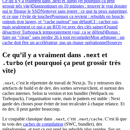
Ce qu’il y a vraiment dans .next et .turbo (et pourquoi ça peut
grossir très vite)
Diagnostiquer en 10 minutes : trouver le vrai dossier
qui te flingue le SSD
Nettoyer sans regret : ce que tu peux supprimer,
et ce que j’évite de toucher
Pourquoi ça revient : rebuilds en boucle,
outputs trop larges, et “cache partout” par défaut
CI : cacher oui,
mais seulement ce qui a un ROI (et avec des clés saines)
Quand
désactiver Turbopack temporairement (oui, ça se défend)
Bonus :
faire un “clean” sans perdre 2h à tout recompiler
Mon arbitrage : un
cache doit être un accélérateur, pas un risque opérationnel
Sources
Ce qu’il y a vraiment dans
et
.next
(et pourquoi ça peut grossir très
.turbo
vite)
, c’est le répertoire de travail de Next.js. Tu y retrouves des
.next
artefacts de build et de dev, des sorties serveur/client, et surtout des
caches internes. Selon ta version et ton bundler (Webpack ou
Turbopack), l’organisation varie, mais le pattern est stable : Next
garde des choses pour éviter de tout recalculer à chaque relance. Et
en dev, il peut garder beaucoup.
Le coupable classique dans
, c’est
. C’est là que
.next
.next/cache
tu vois des
caches de compilation
(SWC, bundler), des
métadonnées, et tout ce qui rend les rebuilds plus rapides. Sur un