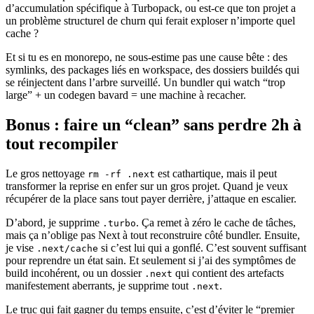
d’accumulation spécifique à Turbopack, ou est-ce que ton projet a
un problème structurel de churn qui ferait exploser n’importe quel
cache ?
Et si tu es en monorepo, ne sous-estime pas une cause bête : des
symlinks, des packages liés en workspace, des dossiers buildés qui
se réinjectent dans l’arbre surveillé. Un bundler qui watch “trop
large” + un codegen bavard = une machine à recacher.
Bonus : faire un “clean” sans perdre 2h à
tout recompiler
Le gros nettoyage
est cathartique, mais il peut
rm -rf .next
transformer la reprise en enfer sur un gros projet. Quand je veux
récupérer de la place sans tout payer derrière, j’attaque en escalier.
D’abord, je supprime
. Ça remet à zéro le cache de tâches,
.turbo
mais ça n’oblige pas Next à tout reconstruire côté bundler. Ensuite,
je vise
si c’est lui qui a gonflé. C’est souvent suffisant
.next/cache
pour reprendre un état sain. Et seulement si j’ai des symptômes de
build incohérent, ou un dossier
qui contient des artefacts
.next
manifestement aberrants, je supprime tout
.
.next
Le truc qui fait gagner du temps ensuite, c’est d’éviter le “premier