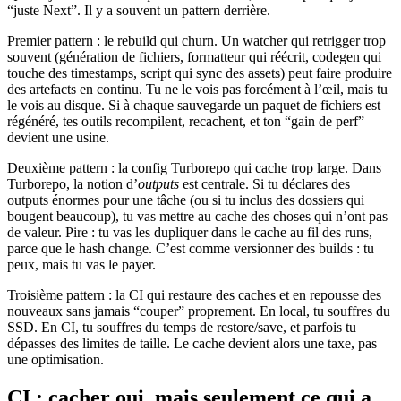
“juste Next”. Il y a souvent un pattern derrière.
Premier pattern : le rebuild qui churn. Un watcher qui retrigger trop
souvent (génération de fichiers, formatteur qui réécrit, codegen qui
touche des timestamps, script qui sync des assets) peut faire produire
des artefacts en continu. Tu ne le vois pas forcément à l’œil, mais tu
le vois au disque. Si à chaque sauvegarde un paquet de fichiers est
régénéré, tes outils recompilent, recachent, et ton “gain de perf”
devient une usine.
Deuxième pattern : la config Turborepo qui cache trop large. Dans
Turborepo, la notion d’
outputs
est centrale. Si tu déclares des
outputs énormes pour une tâche (ou si tu inclus des dossiers qui
bougent beaucoup), tu vas mettre au cache des choses qui n’ont pas
de valeur. Pire : tu vas les dupliquer dans le cache au fil des runs,
parce que le hash change. C’est comme versionner des builds : tu
peux, mais tu vas le payer.
Troisième pattern : la CI qui restaure des caches et en repousse des
nouveaux sans jamais “couper” proprement. En local, tu souffres du
SSD. En CI, tu souffres du temps de restore/save, et parfois tu
dépasses des limites de taille. Le cache devient alors une taxe, pas
une optimisation.
CI : cacher oui, mais seulement ce qui a