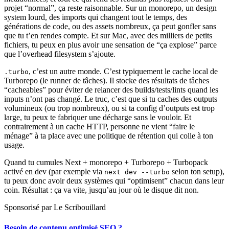
projet “normal”, ça reste raisonnable. Sur un monorepo, un design
system lourd, des imports qui changent tout le temps, des
générations de code, ou des assets nombreux, ça peut gonfler sans
que tu t’en rendes compte. Et sur Mac, avec des milliers de petits
fichiers, tu peux en plus avoir une sensation de “ça explose” parce
que l’overhead filesystem s’ajoute.
, c’est un autre monde. C’est typiquement le cache local de
.turbo
Turborepo (le runner de tâches). Il stocke des résultats de tâches
“cacheables” pour éviter de relancer des builds/tests/lints quand les
inputs n’ont pas changé. Le truc, c’est que si tu caches des outputs
volumineux (ou trop nombreux), ou si ta config d’outputs est trop
large, tu peux te fabriquer une décharge sans le vouloir. Et
contrairement à un cache HTTP, personne ne vient “faire le
ménage” à ta place avec une politique de rétention qui colle à ton
usage.
Quand tu cumules Next + monorepo + Turborepo + Turbopack
activé en dev (par exemple via
selon ton setup),
next dev --turbo
tu peux donc avoir deux systèmes qui “optimisent” chacun dans leur
coin. Résultat : ça va vite, jusqu’au jour où le disque dit non.
Sponsorisé par Le Scribouillard
Besoin de contenu optimisé SEO ?