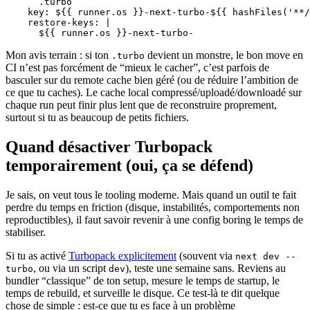
      .turbo

    key: ${{ runner.os }}-next-turbo-${{ hashFiles('**/
    restore-keys: |

Mon avis terrain : si ton
devient un monstre, le bon move en
.turbo
CI n’est pas forcément de “mieux le cacher”, c’est parfois de
basculer sur du remote cache bien géré (ou de réduire l’ambition de
ce que tu caches). Le cache local compressé/uploadé/downloadé sur
chaque run peut finir plus lent que de reconstruire proprement,
surtout si tu as beaucoup de petits fichiers.
Quand désactiver Turbopack
temporairement (oui, ça se défend)
Je sais, on veut tous le tooling moderne. Mais quand un outil te fait
perdre du temps en friction (disque, instabilités, comportements non
reproductibles), il faut savoir revenir à une config boring le temps de
stabiliser.
Si tu as activé
Turbopack explicitement
(souvent via
next dev --
, ou via un script
), teste une semaine sans. Reviens au
turbo
dev
bundler “classique” de ton setup, mesure le temps de startup, le
temps de rebuild, et surveille le disque. Ce test-là te dit quelque
chose de simple : est-ce que tu es face à un problème