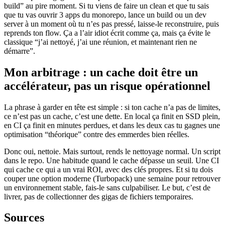
build” au pire moment. Si tu viens de faire un clean et que tu sais
que tu vas ouvrir 3 apps du monorepo, lance un build ou un dev
server à un moment où tu n’es pas pressé, laisse-le reconstruire, puis
reprends ton flow. Ça a l’air idiot écrit comme ça, mais ça évite le
classique “j’ai nettoyé, j’ai une réunion, et maintenant rien ne
démarre”.
Mon arbitrage : un cache doit être un
accélérateur, pas un risque opérationnel
La phrase à garder en tête est simple : si ton cache n’a pas de limites,
ce n’est pas un cache, c’est une dette. En local ça finit en SSD plein,
en CI ça finit en minutes perdues, et dans les deux cas tu gagnes une
optimisation “théorique” contre des emmerdes bien réelles.
Donc oui, nettoie. Mais surtout, rends le nettoyage normal. Un script
dans le repo. Une habitude quand le cache dépasse un seuil. Une CI
qui cache ce qui a un vrai ROI, avec des clés propres. Et si tu dois
couper une option moderne (Turbopack) une semaine pour retrouver
un environnement stable, fais-le sans culpabiliser. Le but, c’est de
livrer, pas de collectionner des gigas de fichiers temporaires.
Sources