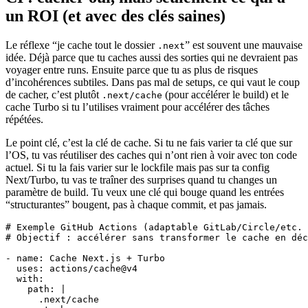
un ROI (et avec des clés saines)
Le réflexe “je cache tout le dossier
” est souvent une mauvaise
.next
idée. Déjà parce que tu caches aussi des sorties qui ne devraient pas
voyager entre runs. Ensuite parce que tu as plus de risques
d’incohérences subtiles. Dans pas mal de setups, ce qui vaut le coup
de cacher, c’est plutôt
(pour accélérer le build) et le
.next/cache
cache Turbo si tu l’utilises vraiment pour accélérer des tâches
répétées.
Le point clé, c’est la clé de cache. Si tu ne fais varier ta clé que sur
l’OS, tu vas réutiliser des caches qui n’ont rien à voir avec ton code
actuel. Si tu la fais varier sur le lockfile mais pas sur ta config
Next/Turbo, tu vas te traîner des surprises quand tu changes un
paramètre de build. Tu veux une clé qui bouge quand les entrées
“structurantes” bougent, pas à chaque commit, et pas jamais.
# Exemple GitHub Actions (adaptable GitLab/Circle/etc. 
# Objectif : accélérer sans transformer le cache en déc
- name: Cache Next.js + Turbo

  uses: actions/cache@v4

  with:

    path: |

      .next/cache
