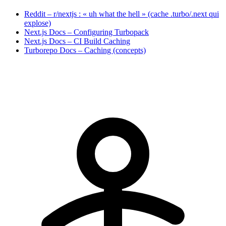
Reddit – r/nextjs : « uh what the hell » (cache .turbo/.next qui
explose)
Next.js Docs – Configuring Turbopack
Next.js Docs – CI Build Caching
Turborepo Docs – Caching (concepts)