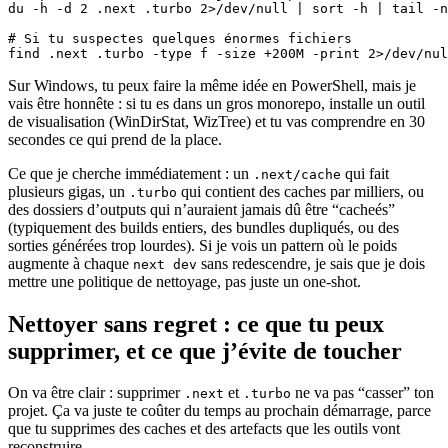
du -h -d 2 .next .turbo 2>/dev/null | sort -h | tail -n
# Si tu suspectes quelques énormes fichiers

find .next .turbo -type f -size +200M -print 2>/dev/nul
Sur Windows, tu peux faire la même idée en PowerShell, mais je
vais être honnête : si tu es dans un gros monorepo, installe un outil
de visualisation (WinDirStat, WizTree) et tu vas comprendre en 30
secondes ce qui prend de la place.
Ce que je cherche immédiatement : un
qui fait
.next/cache
plusieurs gigas, un
qui contient des caches par milliers, ou
.turbo
des dossiers d’outputs qui n’auraient jamais dû être “cacheés”
(typiquement des builds entiers, des bundles dupliqués, ou des
sorties générées trop lourdes). Si je vois un pattern où le poids
augmente à chaque
sans redescendre, je sais que je dois
next dev
mettre une politique de nettoyage, pas juste un one-shot.
Nettoyer sans regret : ce que tu peux
supprimer, et ce que j’évite de toucher
On va être clair : supprimer
et
ne va pas “casser” ton
.next
.turbo
projet. Ça va juste te coûter du temps au prochain démarrage, parce
que tu supprimes des caches et des artefacts que les outils vont
reconstruire.