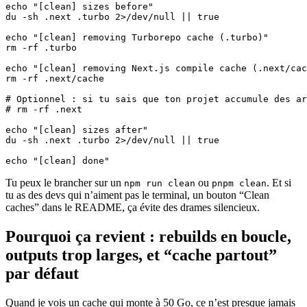
echo "[clean] sizes before"

du -sh .next .turbo 2>/dev/null || true

echo "[clean] removing Turborepo cache (.turbo)"

rm -rf .turbo

echo "[clean] removing Next.js compile cache (.next/cac
rm -rf .next/cache

# Optionnel : si tu sais que ton projet accumule des ar
# rm -rf .next

echo "[clean] sizes after"

du -sh .next .turbo 2>/dev/null || true

echo "[clean] done"
Tu peux le brancher sur un
ou
. Et si
npm run clean
pnpm clean
tu as des devs qui n’aiment pas le terminal, un bouton “Clean
caches” dans le README, ça évite des drames silencieux.
Pourquoi ça revient : rebuilds en boucle,
outputs trop larges, et “cache partout”
par défaut
Quand je vois un cache qui monte à 50 Go, ce n’est presque jamais