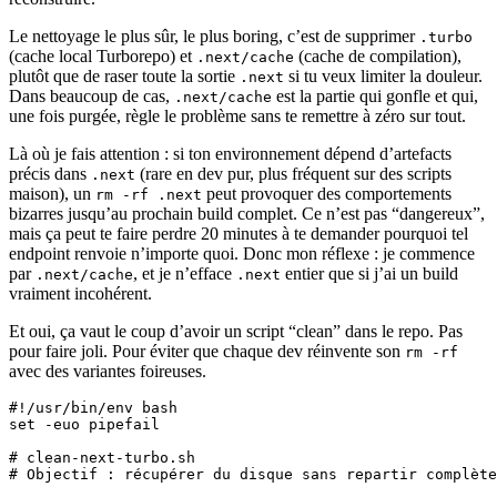
Le nettoyage le plus sûr, le plus boring, c’est de supprimer
.turbo
(cache local Turborepo) et
(cache de compilation),
.next/cache
plutôt que de raser toute la sortie
si tu veux limiter la douleur.
.next
Dans beaucoup de cas,
est la partie qui gonfle et qui,
.next/cache
une fois purgée, règle le problème sans te remettre à zéro sur tout.
Là où je fais attention : si ton environnement dépend d’artefacts
précis dans
(rare en dev pur, plus fréquent sur des scripts
.next
maison), un
peut provoquer des comportements
rm -rf .next
bizarres jusqu’au prochain build complet. Ce n’est pas “dangereux”,
mais ça peut te faire perdre 20 minutes à te demander pourquoi tel
endpoint renvoie n’importe quoi. Donc mon réflexe : je commence
par
, et je n’efface
entier que si j’ai un build
.next/cache
.next
vraiment incohérent.
Et oui, ça vaut le coup d’avoir un script “clean” dans le repo. Pas
pour faire joli. Pour éviter que chaque dev réinvente son
rm -rf
avec des variantes foireuses.
#!/usr/bin/env bash

set -euo pipefail

# clean-next-turbo.sh

# Objectif : récupérer du disque sans repartir complète