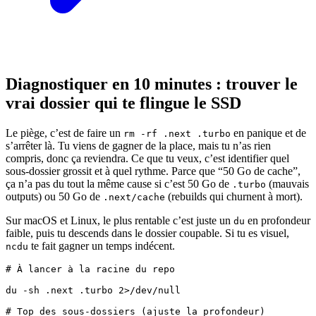
Diagnostiquer en 10 minutes : trouver le
vrai dossier qui te flingue le SSD
Le piège, c’est de faire un
en panique et de
rm -rf .next .turbo
s’arrêter là. Tu viens de gagner de la place, mais tu n’as rien
compris, donc ça reviendra. Ce que tu veux, c’est identifier quel
sous-dossier grossit et à quel rythme. Parce que “50 Go de cache”,
ça n’a pas du tout la même cause si c’est 50 Go de
(mauvais
.turbo
outputs) ou 50 Go de
(rebuilds qui churnent à mort).
.next/cache
Sur macOS et Linux, le plus rentable c’est juste un
en profondeur
du
faible, puis tu descends dans le dossier coupable. Si tu es visuel,
te fait gagner un temps indécent.
ncdu
# À lancer à la racine du repo

du -sh .next .turbo 2>/dev/null

# Top des sous-dossiers (ajuste la profondeur)
