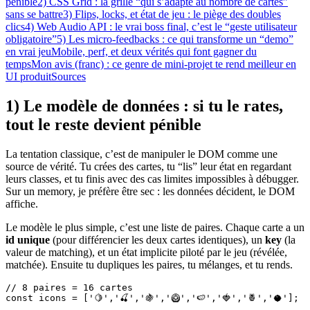
pénible
2) CSS Grid : la grille “qui s’adapte au nombre de cartes”
sans se battre
3) Flips, locks, et état de jeu : le piège des doubles
clics
4) Web Audio API : le vrai boss final, c’est le “geste utilisateur
obligatoire”
5) Les micro-feedbacks : ce qui transforme un “demo”
en vrai jeu
Mobile, perf, et deux vérités qui font gagner du
temps
Mon avis (franc) : ce genre de mini-projet te rend meilleur en
UI produit
Sources
1) Le modèle de données : si tu le rates,
tout le reste devient pénible
La tentation classique, c’est de manipuler le DOM comme une
source de vérité. Tu crées des cartes, tu “lis” leur état en regardant
leurs classes, et tu finis avec des cas limites impossibles à débugger.
Sur un memory, je préfère être sec : les données décident, le DOM
affiche.
Le modèle le plus simple, c’est une liste de paires. Chaque carte a un
id unique
(pour différencier les deux cartes identiques), un
key
(la
valeur de matching), et un état implicite piloté par le jeu (révélée,
matchée). Ensuite tu dupliques les paires, tu mélanges, et tu rends.
// 8 paires = 16 cartes

const icons = ['🍋','🍒','🍇','🥝','🍉','🍓','🍍','🥥'];
