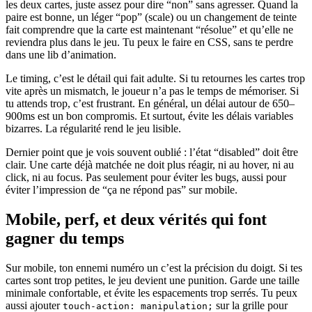
les deux cartes, juste assez pour dire “non” sans agresser. Quand la
paire est bonne, un léger “pop” (scale) ou un changement de teinte
fait comprendre que la carte est maintenant “résolue” et qu’elle ne
reviendra plus dans le jeu. Tu peux le faire en CSS, sans te perdre
dans une lib d’animation.
Le timing, c’est le détail qui fait adulte. Si tu retournes les cartes trop
vite après un mismatch, le joueur n’a pas le temps de mémoriser. Si
tu attends trop, c’est frustrant. En général, un délai autour de 650–
900ms est un bon compromis. Et surtout, évite les délais variables
bizarres. La régularité rend le jeu lisible.
Dernier point que je vois souvent oublié : l’état “disabled” doit être
clair. Une carte déjà matchée ne doit plus réagir, ni au hover, ni au
click, ni au focus. Pas seulement pour éviter les bugs, aussi pour
éviter l’impression de “ça ne répond pas” sur mobile.
Mobile, perf, et deux vérités qui font
gagner du temps
Sur mobile, ton ennemi numéro un c’est la précision du doigt. Si tes
cartes sont trop petites, le jeu devient une punition. Garde une taille
minimale confortable, et évite les espacements trop serrés. Tu peux
aussi ajouter
sur la grille pour
touch-action: manipulation;