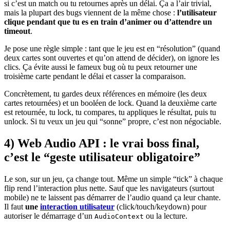
si c’est un match ou tu retournes après un délai. Ça a l’air trivial,
mais la plupart des bugs viennent de la même chose :
l’utilisateur
clique pendant que tu es en train d’animer ou d’attendre un
timeout
.
Je pose une règle simple : tant que le jeu est en “résolution” (quand
deux cartes sont ouvertes et qu’on attend de décider), on ignore les
clics. Ça évite aussi le fameux bug où tu peux retourner une
troisième carte pendant le délai et casser la comparaison.
Concrètement, tu gardes deux références en mémoire (les deux
cartes retournées) et un booléen de lock. Quand la deuxième carte
est retournée, tu lock, tu compares, tu appliques le résultat, puis tu
unlock. Si tu veux un jeu qui “sonne” propre, c’est non négociable.
4) Web Audio API : le vrai boss final,
c’est le “geste utilisateur obligatoire”
Le son, sur un jeu, ça change tout. Même un simple “tick” à chaque
flip rend l’interaction plus nette. Sauf que les navigateurs (surtout
mobile) ne te laissent pas démarrer de l’audio quand ça leur chante.
Il faut
une
interaction utilisateur
(click/touch/keydown) pour
autoriser le démarrage d’un
ou la lecture.
AudioContext