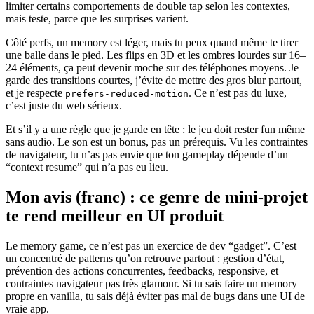
limiter certains comportements de double tap selon les contextes,
mais teste, parce que les surprises varient.
Côté perfs, un memory est léger, mais tu peux quand même te tirer
une balle dans le pied. Les flips en 3D et les ombres lourdes sur 16–
24 éléments, ça peut devenir moche sur des téléphones moyens. Je
garde des transitions courtes, j’évite de mettre des gros blur partout,
et je respecte
. Ce n’est pas du luxe,
prefers-reduced-motion
c’est juste du web sérieux.
Et s’il y a une règle que je garde en tête : le jeu doit rester fun même
sans audio. Le son est un bonus, pas un prérequis. Vu les contraintes
de navigateur, tu n’as pas envie que ton gameplay dépende d’un
“context resume” qui n’a pas eu lieu.
Mon avis (franc) : ce genre de mini-projet
te rend meilleur en UI produit
Le memory game, ce n’est pas un exercice de dev “gadget”. C’est
un concentré de patterns qu’on retrouve partout : gestion d’état,
prévention des actions concurrentes, feedbacks, responsive, et
contraintes navigateur pas très glamour. Si tu sais faire un memory
propre en vanilla, tu sais déjà éviter pas mal de bugs dans une UI de
vraie app.