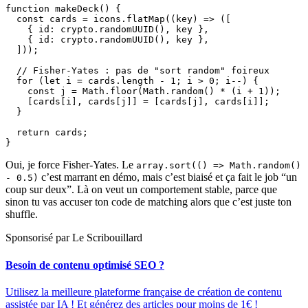
function makeDeck() {

  const cards = icons.flatMap((key) => ([

    { id: crypto.randomUUID(), key },

    { id: crypto.randomUUID(), key },

  ]));

  // Fisher-Yates : pas de "sort random" foireux

  for (let i = cards.length - 1; i > 0; i--) {

    const j = Math.floor(Math.random() * (i + 1));

    [cards[i], cards[j]] = [cards[j], cards[i]];

  }

  return cards;

}
Oui, je force Fisher-Yates. Le
array.sort(() => Math.random()
c’est marrant en démo, mais c’est biaisé et ça fait le job “un
- 0.5)
coup sur deux”. Là on veut un comportement stable, parce que
sinon tu vas accuser ton code de matching alors que c’est juste ton
shuffle.
Sponsorisé par Le Scribouillard
Besoin de contenu optimisé SEO ?
Utilisez la meilleure plateforme française de création de contenu
assistée par IA ! Et générez des articles pour moins de 1€ !