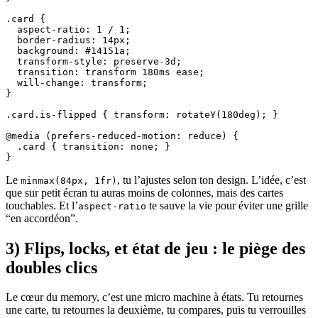
.card {

  aspect-ratio: 1 / 1;

  border-radius: 14px;

  background: #14151a;

  transform-style: preserve-3d;

  transition: transform 180ms ease;

  will-change: transform;

}

.card.is-flipped { transform: rotateY(180deg); }

@media (prefers-reduced-motion: reduce) {

  .card { transition: none; }

}
Le
, tu l’ajustes selon ton design. L’idée, c’est
minmax(84px, 1fr)
que sur petit écran tu auras moins de colonnes, mais des cartes
touchables. Et l’
te sauve la vie pour éviter une grille
aspect-ratio
“en accordéon”.
3) Flips, locks, et état de jeu : le piège des
doubles clics
Le cœur du memory, c’est une micro machine à états. Tu retournes
une carte, tu retournes la deuxième, tu compares, puis tu verrouilles