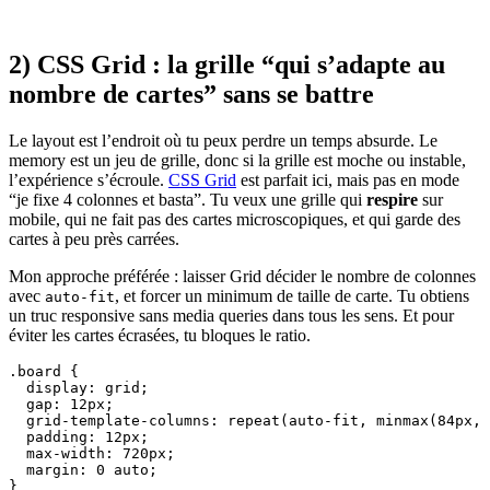
2) CSS Grid : la grille “qui s’adapte au
nombre de cartes” sans se battre
Le layout est l’endroit où tu peux perdre un temps absurde. Le
memory est un jeu de grille, donc si la grille est moche ou instable,
l’expérience s’écroule.
CSS Grid
est parfait ici, mais pas en mode
“je fixe 4 colonnes et basta”. Tu veux une grille qui
respire
sur
mobile, qui ne fait pas des cartes microscopiques, et qui garde des
cartes à peu près carrées.
Mon approche préférée : laisser Grid décider le nombre de colonnes
avec
, et forcer un minimum de taille de carte. Tu obtiens
auto-fit
un truc responsive sans media queries dans tous les sens. Et pour
éviter les cartes écrasées, tu bloques le ratio.
.board {

  display: grid;

  gap: 12px;

  grid-template-columns: repeat(auto-fit, minmax(84px, 
  padding: 12px;

  max-width: 720px;

  margin: 0 auto;

}
