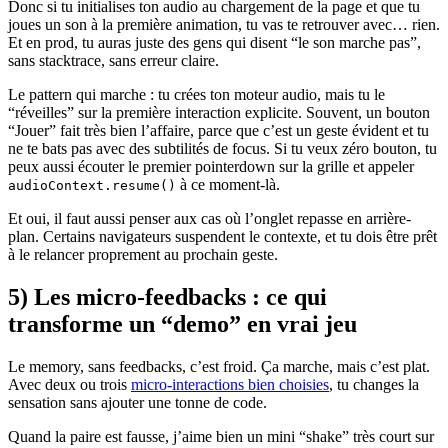
Donc si tu initialises ton audio au chargement de la page et que tu
joues un son à la première animation, tu vas te retrouver avec… rien.
Et en prod, tu auras juste des gens qui disent “le son marche pas”,
sans stacktrace, sans erreur claire.
Le pattern qui marche : tu crées ton moteur audio, mais tu le
“réveilles” sur la première interaction explicite. Souvent, un bouton
“Jouer” fait très bien l’affaire, parce que c’est un geste évident et tu
ne te bats pas avec des subtilités de focus. Si tu veux zéro bouton, tu
peux aussi écouter le premier pointerdown sur la grille et appeler
à ce moment-là.
audioContext.resume()
Et oui, il faut aussi penser aux cas où l’onglet repasse en arrière-
plan. Certains navigateurs suspendent le contexte, et tu dois être prêt
à le relancer proprement au prochain geste.
5) Les micro-feedbacks : ce qui
transforme un “demo” en vrai jeu
Le memory, sans feedbacks, c’est froid. Ça marche, mais c’est plat.
Avec deux ou trois
micro-interactions bien choisies
, tu changes la
sensation sans ajouter une tonne de code.
Quand la paire est fausse, j’aime bien un mini “shake” très court sur