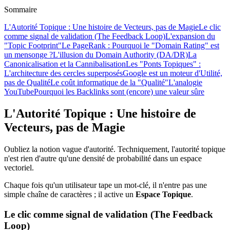
Sommaire
L'Autorité Topique : Une histoire de Vecteurs, pas de Magie
Le clic
comme signal de validation (The Feedback Loop)
L'expansion du
"Topic Footprint"
Le PageRank : Pourquoi le "Domain Rating" est
un mensonge ?
L'illusion du Domain Authority (DA/DR)
La
Canonicalisation et la Cannibalisation
Les "Ponts Topiques" :
L'architecture des cercles superposés
Google est un moteur d'Utilité,
pas de Qualité
Le coût informatique de la "Qualité"
L'analogie
YouTube
Pourquoi les Backlinks sont (encore) une valeur sûre
L'Autorité Topique : Une histoire de
Vecteurs, pas de Magie
Oubliez la notion vague d'autorité. Techniquement, l'autorité topique
n'est rien d'autre qu'une densité de probabilité dans un espace
vectoriel.
Chaque fois qu'un utilisateur tape un mot-clé, il n'entre pas une
simple chaîne de caractères ; il active un
Espace Topique
.
Le clic comme signal de validation (The Feedback
Loop)