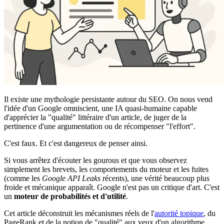
Il existe une mythologie persistante autour du SEO. On nous vend
l'idée d'un Google omniscient, une IA quasi-humaine capable
d'apprécier la "qualité" littéraire d'un article, de juger de la
pertinence d'une argumentation ou de récompenser "l'effort".
C'est faux. Et c'est dangereux de penser ainsi.
Si vous arrêtez d'écouter les gourous et que vous observez
simplement les brevets, les comportements du moteur et les fuites
(comme les
Google API Leaks
récents), une vérité beaucoup plus
froide et mécanique apparaît. Google n'est pas un critique d'art. C'est
un
moteur de probabilités et d'utilité
.
Cet article déconstruit les mécanismes réels de l'
autorité topique
, du
PageRank et de la notion de "qualité" aux yeux d'un algorithme.