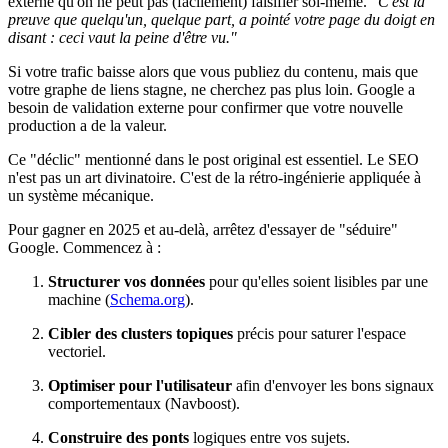
externe qu'on ne peut pas (facilement) falsifier soi-même.
"C'est la
preuve que quelqu'un, quelque part, a pointé votre page du doigt en
disant : ceci vaut la peine d'être vu."
Si votre trafic baisse alors que vous publiez du contenu, mais que
votre graphe de liens stagne, ne cherchez pas plus loin. Google a
besoin de validation externe pour confirmer que votre nouvelle
production a de la valeur.
Ce "déclic" mentionné dans le post original est essentiel. Le SEO
n'est pas un art divinatoire. C'est de la rétro-ingénierie appliquée à
un système mécanique.
Pour gagner en 2025 et au-delà, arrêtez d'essayer de "séduire"
Google. Commencez à :
Structurer vos données
pour qu'elles soient lisibles par une
machine (
Schema.org
).
Cibler des clusters topiques
précis pour saturer l'espace
vectoriel.
Optimiser pour l'utilisateur
afin d'envoyer les bons signaux
comportementaux (Navboost).
Construire des ponts
logiques entre vos sujets.