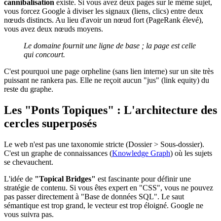
cannibalisation
existe. Si vous avez deux pages sur le même sujet,
vous forcez Google à diviser les signaux (liens, clics) entre deux
nœuds distincts. Au lieu d'avoir un nœud fort (PageRank élevé),
vous avez deux nœuds moyens.
Le domaine fournit une ligne de base ; la page est celle
qui concourt.
C'est pourquoi une page orpheline (sans lien interne) sur un site très
puissant ne rankera pas. Elle ne reçoit aucun "jus" (link equity) du
reste du graphe.
Les "Ponts Topiques" : L'architecture des
cercles superposés
Le web n'est pas une taxonomie stricte (Dossier > Sous-dossier).
C'est un graphe de connaissances (
Knowledge Graph
) où les sujets
se chevauchent.
L'idée de
"Topical Bridges"
est fascinante pour définir une
stratégie de contenu. Si vous êtes expert en "CSS", vous ne pouvez
pas passer directement à "Base de données SQL". Le saut
sémantique est trop grand, le vecteur est trop éloigné. Google ne
vous suivra pas.