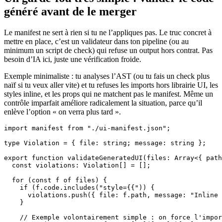
généré avant de le merger
Le manifest ne sert à rien si tu ne l’appliques pas. Le truc concret à
mettre en place, c’est un validateur dans ton pipeline (ou au
minimum un script de check) qui refuse un output hors contrat. Pas
besoin d’IA ici, juste une vérification froide.
Exemple minimaliste : tu analyses l’AST (ou tu fais un check plus
naïf si tu veux aller vite) et tu refuses les imports hors librairie UI, les
styles inline, et les props qui ne matchent pas le manifest. Même un
contrôle imparfait améliore radicalement la situation, parce qu’il
enlève l’option « on verra plus tard ».
import manifest from "./ui-manifest.json";

type Violation = { file: string; message: string };

export function validateGeneratedUI(files: Array<{ path
  const violations: Violation[] = [];

  for (const f of files) {

    if (f.code.includes("style={{")) {

      violations.push({ file: f.path, message: "Inline 
    }

    // Exemple volontairement simple : on force l'impor