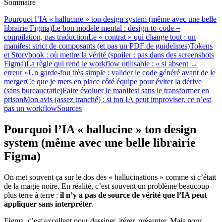
Sommaire
Pourquoi l’IA « hallucine » ton design system (même avec une belle
librairie Figma)
Le bon modèle mental : design-to-code =
compilation, pas traduction
Le « contrat » qui change tout : un
manifest strict de composants (et pas un PDF de guidelines)
Tokens
et Storybook : où mettre la vérité (spoiler : pas dans des screenshots
Figma)
La règle qui rend le workflow utilisable : « si absent →
erreur »
Un garde-fou très simple : valider le code généré avant de le
merger
Ce que je mets en place côté équipe pour éviter la dérive
(sans bureaucratie)
Faire évoluer le manifest sans le transformer en
prison
Mon avis (assez tranché) : si ton IA peut improviser, ce n’est
pas un workflow
Sources
Pourquoi l’IA « hallucine » ton design
system (même avec une belle librairie
Figma)
On met souvent ça sur le dos des « hallucinations » comme si c’était
de la magie noire. En réalité, c’est souvent un problème beaucoup
plus terre à terre :
il n’y a pas de source de vérité que l’IA peut
appliquer sans interpréter
.
Figma, c’est excellent pour dessiner, itérer, présenter. Mais pour