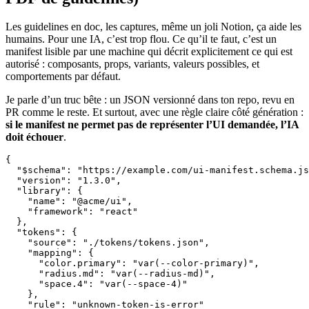
Les guidelines en doc, les captures, même un joli Notion, ça aide les
humains. Pour une IA, c’est trop flou. Ce qu’il te faut, c’est un
manifest lisible par une machine qui décrit explicitement ce qui est
autorisé : composants, props, variants, valeurs possibles, et
comportements par défaut.
Je parle d’un truc bête : un JSON versionné dans ton repo, revu en
PR comme le reste. Et surtout, avec une règle claire côté génération :
si le manifest ne permet pas de représenter l’UI demandée, l’IA
doit échouer
.
{

  "$schema": "https://example.com/ui-manifest.schema.js
  "version": "1.3.0",

  "library": {

    "name": "@acme/ui",

    "framework": "react"

  },

  "tokens": {

    "source": "./tokens/tokens.json",

    "mapping": {

      "color.primary": "var(--color-primary)",

      "radius.md": "var(--radius-md)",

      "space.4": "var(--space-4)"

    },

    "rule": "unknown-token-is-error"
