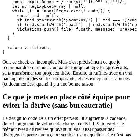
    const importRegex = /from\s+["']([^"']+)["']/g;

    let m: RegExpExecArray | null;

    while ((m = importRegex.exec(f.code))) {

      const mod = m[1];

      if (mod.startsWith("@acme/ui/") || mod === "@acme
      if (mod.startsWith("react") || mod.startsWith("ne
      violations.push({ file: f.path, message: `Unexpec
    }

  }

  return violations;

Oui, ce check est incomplet. Mais c’est précisément ce que je
recommande en premier : un garde-fou qui attrape les gros écarts,
sans transformer ton projet en thèse. Ensuite tu raffines avec un vrai
parsing, des règles sur les composants, et des exceptions assumées
(et documentées) quand il y a une bonne raison.
Ce que je mets en place côté équipe pour
éviter la dérive (sans bureaucratie)
Le design-to-code IA a un effet pervers : il augmente la cadence,
donc il augmente le volume de changements UI. Si tu gardes le
même niveau de review qu’avant, tu vas laisser passer des
divergences parce que « ça ressemble à la maquette ». Ce n’est pas