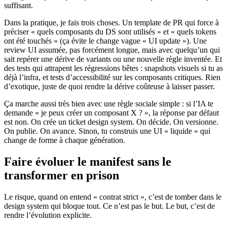
suffisant.
Dans la pratique, je fais trois choses. Un template de PR qui force à
préciser « quels composants du DS sont utilisés » et « quels tokens
ont été touchés » (ça évite le change vague « UI update »). Une
review UI assumée, pas forcément longue, mais avec quelqu’un qui
sait repérer une dérive de variants ou une nouvelle règle inventée. Et
des tests qui attrapent les régressions bêtes : snapshots visuels si tu as
déjà l’infra, et tests d’accessibilité sur les composants critiques. Rien
d’exotique, juste de quoi rendre la dérive coûteuse à laisser passer.
Ça marche aussi très bien avec une règle sociale simple : si l’IA te
demande « je peux créer un composant X ? », la réponse par défaut
est non. On crée un ticket design system. On décide. On versionne.
On publie. On avance. Sinon, tu construis une UI « liquide » qui
change de forme à chaque génération.
Faire évoluer le manifest sans le
transformer en prison
Le risque, quand on entend « contrat strict », c’est de tomber dans le
design system qui bloque tout. Ce n’est pas le but. Le but, c’est de
rendre l’évolution explicite.