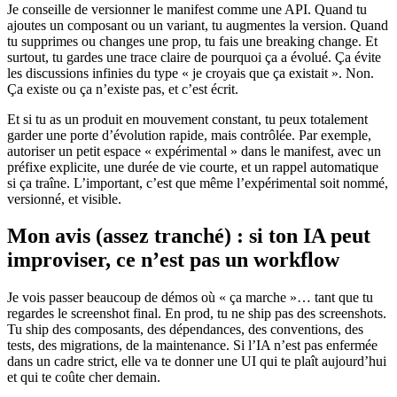
Je conseille de versionner le manifest comme une API. Quand tu
ajoutes un composant ou un variant, tu augmentes la version. Quand
tu supprimes ou changes une prop, tu fais une breaking change. Et
surtout, tu gardes une trace claire de pourquoi ça a évolué. Ça évite
les discussions infinies du type « je croyais que ça existait ». Non.
Ça existe ou ça n’existe pas, et c’est écrit.
Et si tu as un produit en mouvement constant, tu peux totalement
garder une porte d’évolution rapide, mais contrôlée. Par exemple,
autoriser un petit espace « expérimental » dans le manifest, avec un
préfixe explicite, une durée de vie courte, et un rappel automatique
si ça traîne. L’important, c’est que même l’expérimental soit nommé,
versionné, et visible.
Mon avis (assez tranché) : si ton IA peut
improviser, ce n’est pas un workflow
Je vois passer beaucoup de démos où « ça marche »… tant que tu
regardes le screenshot final. En prod, tu ne ship pas des screenshots.
Tu ship des composants, des dépendances, des conventions, des
tests, des migrations, de la maintenance. Si l’IA n’est pas enfermée
dans un cadre strict, elle va te donner une UI qui te plaît aujourd’hui
et qui te coûte cher demain.