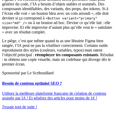
générer du code, l’IA a besoin d’objets stables et nommés. Des
composants identifiables, des variants, des props, des tokens. Si à
l’écran elle voit « un bouton bleu avec un coin arrondi », elle doit
deviner si ça correspond à
<Button variant="primary"
ou à un bouton ad hoc. Devine ce qu’elle fait : elle
size="md" />
improvise. Et elle improvise d’autant plus qu’elle veut te « satisfaire
» avec un résultat complet.
Le piège, c’est que même quand tu as une librairie Figma bien
rangée, l’IA peut ne pas la
réutiliser
correctement. Certains outils
reproduisent des styles (couleurs, variables, typos) mais ratent
l’objectif principal :
réemployer tes composants existants
. Résultat
: tu obtiens une copie visuelle, mais un codebase qui diverge dès le
premier écran.
Sponsorisé par Le Scribouillard
Besoin de contenu optimisé SEO ?
Utilisez la meilleure plateforme française de création de contenu
assistée par IA ! Et générez des articles pour moins de 1€ !
J'essaie tout de suite !