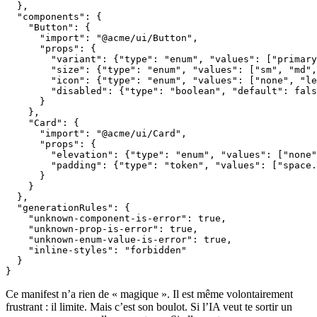
  },

  "components": {

    "Button": {

      "import": "@acme/ui/Button",

      "props": {

        "variant": {"type": "enum", "values": ["primary
        "size": {"type": "enum", "values": ["sm", "md",
        "icon": {"type": "enum", "values": ["none", "le
        "disabled": {"type": "boolean", "default": fals
      }

    },

    "Card": {

      "import": "@acme/ui/Card",

      "props": {

        "elevation": {"type": "enum", "values": ["none"
        "padding": {"type": "token", "values": ["space.
      }

    }

  },

  "generationRules": {

    "unknown-component-is-error": true,

    "unknown-prop-is-error": true,

    "unknown-enum-value-is-error": true,

    "inline-styles": "forbidden"

  }

Ce manifest n’a rien de « magique ». Il est même volontairement
frustrant : il limite. Mais c’est son boulot. Si l’IA veut te sortir un