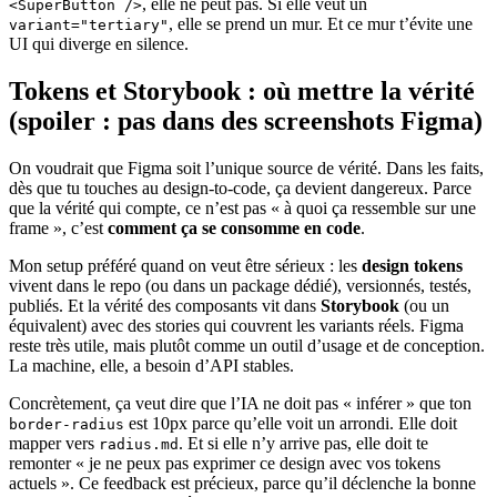
, elle ne peut pas. Si elle veut un
<SuperButton />
, elle se prend un mur. Et ce mur t’évite une
variant="tertiary"
UI qui diverge en silence.
Tokens et Storybook : où mettre la vérité
(spoiler : pas dans des screenshots Figma)
On voudrait que Figma soit l’unique source de vérité. Dans les faits,
dès que tu touches au design-to-code, ça devient dangereux. Parce
que la vérité qui compte, ce n’est pas « à quoi ça ressemble sur une
frame », c’est
comment ça se consomme en code
.
Mon setup préféré quand on veut être sérieux : les
design tokens
vivent dans le repo (ou dans un package dédié), versionnés, testés,
publiés. Et la vérité des composants vit dans
Storybook
(ou un
équivalent) avec des stories qui couvrent les variants réels. Figma
reste très utile, mais plutôt comme un outil d’usage et de conception.
La machine, elle, a besoin d’API stables.
Concrètement, ça veut dire que l’IA ne doit pas « inférer » que ton
est 10px parce qu’elle voit un arrondi. Elle doit
border-radius
mapper vers
. Et si elle n’y arrive pas, elle doit te
radius.md
remonter « je ne peux pas exprimer ce design avec vos tokens
actuels ». Ce feedback est précieux, parce qu’il déclenche la bonne