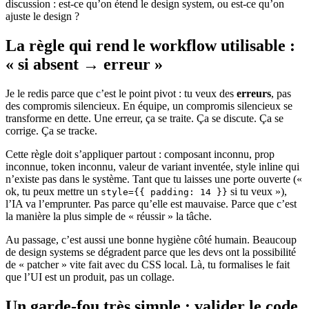
discussion : est-ce qu’on étend le design system, ou est-ce qu’on
ajuste le design ?
La règle qui rend le workflow utilisable :
« si absent → erreur »
Je le redis parce que c’est le point pivot : tu veux des
erreurs
, pas
des compromis silencieux. En équipe, un compromis silencieux se
transforme en dette. Une erreur, ça se traite. Ça se discute. Ça se
corrige. Ça se tracke.
Cette règle doit s’appliquer partout : composant inconnu, prop
inconnue, token inconnu, valeur de variant inventée, style inline qui
n’existe pas dans le système. Tant que tu laisses une porte ouverte («
ok, tu peux mettre un
si tu veux »),
style={{ padding: 14 }}
l’IA va l’emprunter. Pas parce qu’elle est mauvaise. Parce que c’est
la manière la plus simple de « réussir » la tâche.
Au passage, c’est aussi une bonne hygiène côté humain. Beaucoup
de design systems se dégradent parce que les devs ont la possibilité
de « patcher » vite fait avec du CSS local. Là, tu formalises le fait
que l’UI est un produit, pas un collage.
Un garde-fou très simple : valider le code