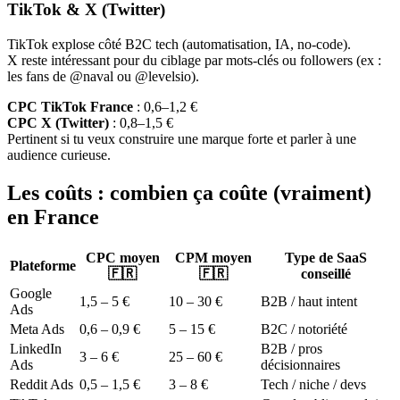
TikTok & X (Twitter)
TikTok explose côté B2C tech (automatisation, IA, no-code).
X reste intéressant pour du ciblage par mots-clés ou followers (ex :
les fans de @naval ou @levelsio).
CPC TikTok France
: 0,6–1,2 €
CPC X (Twitter)
: 0,8–1,5 €
Pertinent si tu veux construire une marque forte et parler à une
audience curieuse.
Les coûts : combien ça coûte (vraiment)
en France
CPC moyen
CPM moyen
Type de SaaS
Plateforme
🇫🇷
🇫🇷
conseillé
Google
1,5 – 5 €
10 – 30 €
B2B / haut intent
Ads
Meta Ads
0,6 – 0,9 €
5 – 15 €
B2C / notoriété
LinkedIn
B2B / pros
3 – 6 €
25 – 60 €
Ads
décisionnaires
Reddit Ads
0,5 – 1,5 €
3 – 8 €
Tech / niche / devs