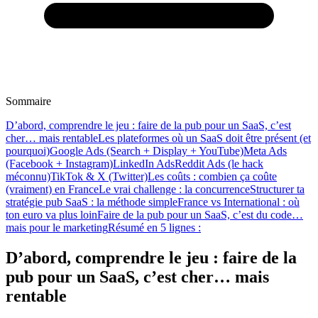
Sommaire
D’abord, comprendre le jeu : faire de la pub pour un SaaS, c’est
cher… mais rentable
Les plateformes où un SaaS doit être présent (et
pourquoi)
Google Ads (Search + Display + YouTube)
Meta Ads
(Facebook + Instagram)
LinkedIn Ads
Reddit Ads (le hack
méconnu)
TikTok & X (Twitter)
Les coûts : combien ça coûte
(vraiment) en France
Le vrai challenge : la concurrence
Structurer ta
stratégie pub SaaS : la méthode simple
France vs International : où
ton euro va plus loin
Faire de la pub pour un SaaS, c’est du code…
mais pour le marketing
Résumé en 5 lignes :
D’abord, comprendre le jeu : faire de la
pub pour un SaaS, c’est cher… mais
rentable