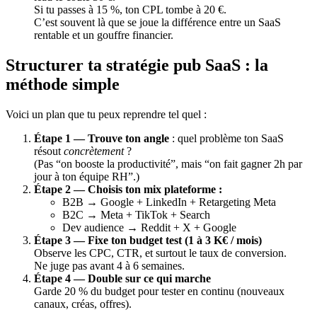
Si tu passes à 15 %, ton CPL tombe à 20 €.
C’est souvent là que se joue la différence entre un SaaS
rentable et un gouffre financier.
Structurer ta stratégie pub SaaS : la
méthode simple
Voici un plan que tu peux reprendre tel quel :
Étape 1 — Trouve ton angle
: quel problème ton SaaS
résout
concrètement
?
(Pas “on booste la productivité”, mais “on fait gagner 2h par
jour à ton équipe RH”.)
Étape 2 — Choisis ton mix plateforme :
B2B → Google + LinkedIn + Retargeting Meta
B2C → Meta + TikTok + Search
Dev audience → Reddit + X + Google
Étape 3 — Fixe ton budget test (1 à 3 K€ / mois)
Observe les CPC, CTR, et surtout le taux de conversion.
Ne juge pas avant 4 à 6 semaines.
Étape 4 — Double sur ce qui marche
Garde 20 % du budget pour tester en continu (nouveaux
canaux, créas, offres).