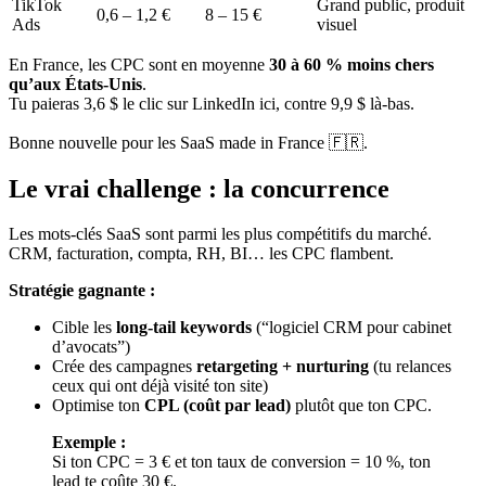
TikTok
Grand public, produit
0,6 – 1,2 €
8 – 15 €
Ads
visuel
En France, les CPC sont en moyenne
30 à 60 % moins chers
qu’aux États-Unis
.
Tu paieras 3,6 $ le clic sur LinkedIn ici, contre 9,9 $ là-bas.
Bonne nouvelle pour les SaaS made in France 🇫🇷.
Le vrai challenge : la concurrence
Les mots-clés SaaS sont parmi les plus compétitifs du marché.
CRM, facturation, compta, RH, BI… les CPC flambent.
Stratégie gagnante :
Cible les
long-tail keywords
(“logiciel CRM pour cabinet
d’avocats”)
Crée des campagnes
retargeting + nurturing
(tu relances
ceux qui ont déjà visité ton site)
Optimise ton
CPL (coût par lead)
plutôt que ton CPC.
Exemple :
Si ton CPC = 3 € et ton taux de conversion = 10 %, ton
lead te coûte 30 €.