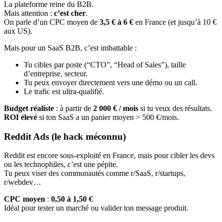
La plateforme reine du B2B.
Mais attention :
c’est cher
.
On parle d’un CPC moyen de
3,5 € à 6 €
en France (et jusqu’à 10 €
aux US).
Mais pour un SaaS B2B, c’est imbattable :
Tu cibles par poste (“CTO”, “Head of Sales”), taille
d’entreprise, secteur.
Tu peux envoyer directement vers une démo ou un call.
Le trafic est ultra-qualifié.
Budget réaliste
: à partir de
2 000 € / mois
si tu veux des résultats.
ROI élevé
si ton SaaS a un panier moyen > 500 €/mois.
Reddit Ads (le hack méconnu)
Reddit est encore sous-exploité en France, mais pour cibler les devs
ou les technophiles, c’est une pépite.
Tu peux viser des communautés comme r/SaaS, r/startups,
r/webdev…
CPC moyen
:
0,50 à 1,50 €
Idéal pour tester un marché ou valider ton message produit.