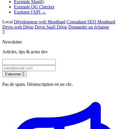
Exemple Slugify
Exemple OG Checker
Explorer l'API →
Local
Développeur web Montbard
Consultant SEO Montbard
Devis web Dijon
Devis SaaS Dijon
Demander un échange
Newsletter
Articles, tips & actus dev
S'abonner
Pas de spam. Désinscription en un clic.