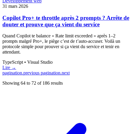
Développement web
31 mars 2026
Copilot Pro+ te throttle après 2 prompts ? Arrête de
douter et prouve que ça vient du service
Quand Copilot te balance « Rate limit exceeded » après 1–2
prompts malgré Pro+, le piège c’est de t’auto-accuser. Voilà un
protocole simple pour prouver si ça vient du service et tenir en
attendant.
TypeScript • Visual Studio
Lire →
pagination.previous
pagination.next
Showing
64
to
72
of
186
results