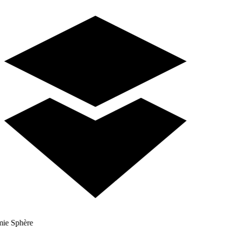
e Sphère