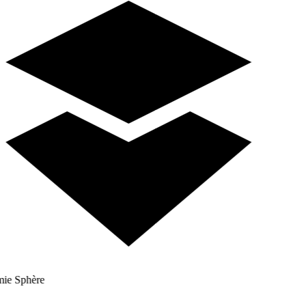
e Sphère