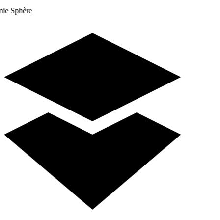
e Sphère