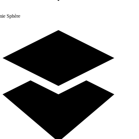
e Sphère