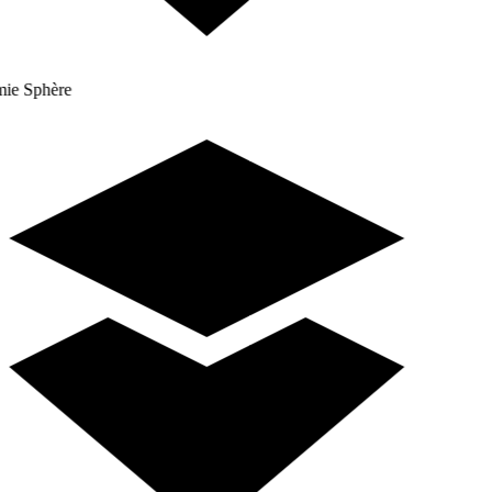
e Sphère